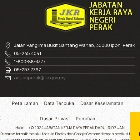
Jalan Panglima Bukit Gantang Wahab, 30000 Ipoh, Perak
05-245 4041
1-800-88-3377
05-253 7397
aduanperak@jkr.gov.my
Peta Laman
Data Terbuka
Dasar Keselamatan
Dasar Privasi
Penafian
Hakmilik © 2024 JABATAN KERJA RAYA PERAK DARUL RIDZUAN
Paparan terbaik melalui Mozilla Firefox dan Google Chrome dengan resolusi 1024 x