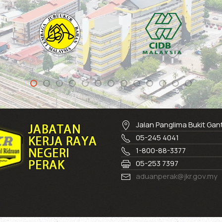
Jalan Panglima Bukit Ga
05-245 4041
1-800-88-3377
05-253 7397
aduanperak@jkr.gov.my