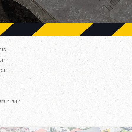
015
014
2013
ahun 2012