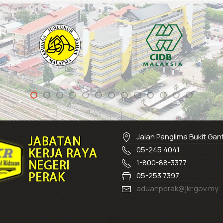
Jalan Panglima Bukit Ga
05-245 4041
1-800-88-3377
05-253 7397
aduanperak@jkr.gov.my