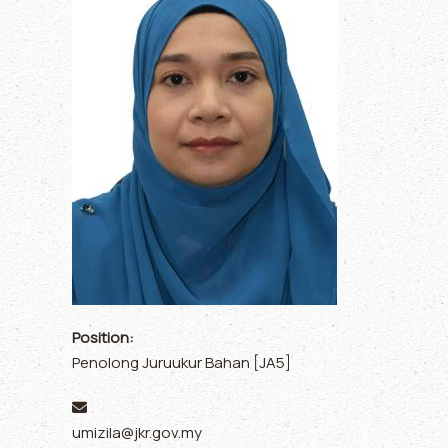
Position:
Penolong Juruukur Bahan [JA5]
Email:
umizila@jkr.gov.my