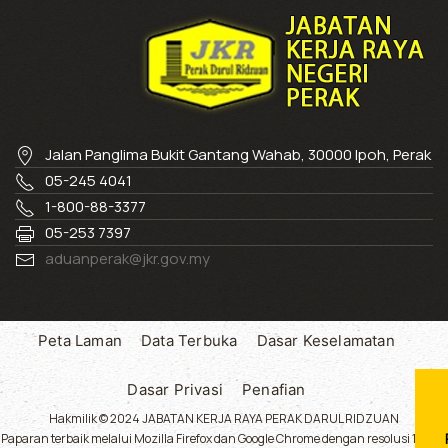
Jalan Panglima Bukit Gantang Wahab, 30000 Ipoh, Perak
05-245 4041
1-800-88-3377
05-253 7397
aduanperak@jkr.gov.my
Peta Laman
Data Terbuka
Dasar Keselamatan
Dasar Privasi
Penafian
Hakmilik © 2024 JABATAN KERJA RAYA PERAK DARUL RIDZUAN
Paparan terbaik melalui Mozilla Firefox dan Google Chrome dengan resolusi 1024 x