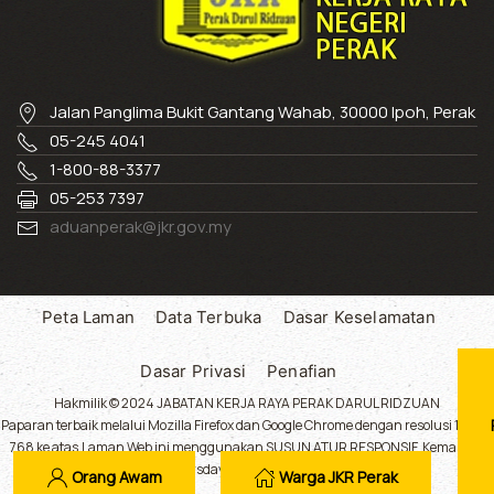
Jalan Panglima Bukit Gantang Wahab, 30000 Ipoh, Perak
05-245 4041
1-800-88-3377
05-253 7397
aduanperak@jkr.gov.my
Peta Laman
Data Terbuka
Dasar Keselamatan
Dasar Privasi
Penafian
Hakmilik © 2024 JABATAN KERJA RAYA PERAK DARUL RIDZUAN
Paparan terbaik melalui Mozilla Firefox dan Google Chrome dengan resolusi 1024 x
768 ke atas.Laman Web ini menggunakan SUSUN ATUR RESPONSIF. Kemaskini
Terakhir : Thursday 06 August 2026, 12:47:54.
Orang Awam
Warga JKR Perak