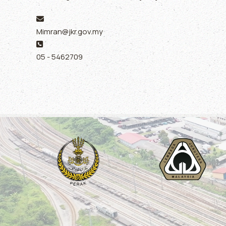
Email:
Mimran@jkr.gov.my
Phone:
05 - 5462709