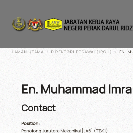
Skip to main content
LAMAN UTAMA
DIREKTORI PEGAWAI (IPOH)
EN. M
En. Muhammad Imran
Contact
Position:
Penolong Jurutera Mekanikal [JA6] (TBK1)