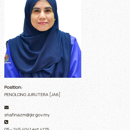
Position:
PENOLONG JURUTERA [JA6]
Email:
shafinazm@jkr.gov.my
Phone:
05 - 245 4041 ext 4125