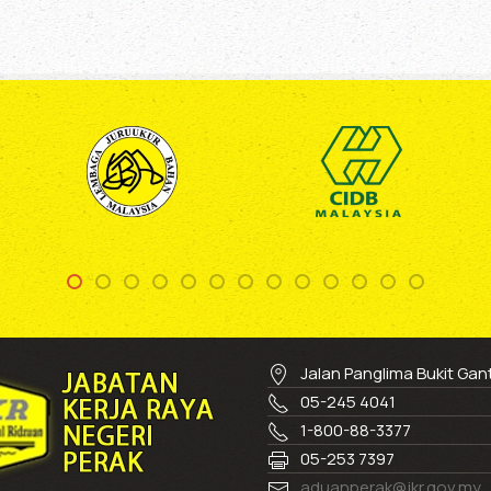
Jalan Panglima Bukit Ga
05-245 4041
1-800-88-3377
05-253 7397
aduanperak@jkr.gov.my