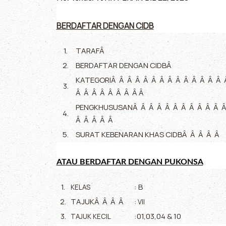
BERDAFTAR DENGAN CIDB
1.
TARAFÂ
2.
BERDAFTAR DENGAN CIDBÂ
KATEGORIÂ Â Â Â Â Â Â Â Â Â Â Â Â Â 
3.
Â Â Â Â Â Â Â Â Â
PENGKHUSUSANÂ Â Â Â Â Â Â Â Â Â Â Â
4.
Â Â Â Â Â
5.
SURAT KEBENARAN KHAS CIDBÂ Â Â Â Â
ATAU BERDAFTAR DENGAN PUKONSA
1.
: B
KELAS
2.
TAJUKÂ Â Â Â
: VII
3.
:01,03,04 & 10
TAJUK KECIL