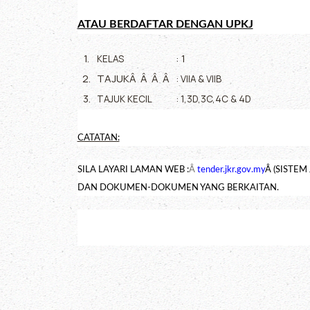
ATAU BERDAFTAR DENGAN UPKJ
1.
: 1
KELAS
2.
TAJUKÂ Â Â Â
: VIIA & VIIB
3.
TAJUK KECIL
: 1,3D,3C,4C & 4D
CATATAN:
SILA LAYARI LAMAN WEB :
Â
tender.jkr.gov.my
Â (SISTE
DAN DOKUMEN-DOKUMEN YANG BERKAITAN.