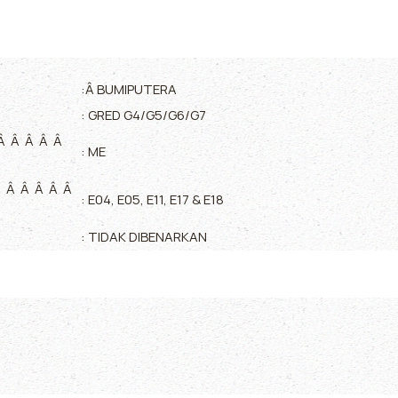
:Â BUMIPUTERA
: GRED G4/G5/G6/G7
Â Â Â Â Â
: ME
 Â Â Â Â Â
: E04, E05, E11, E17 & E18
: TIDAK DIBENARKAN