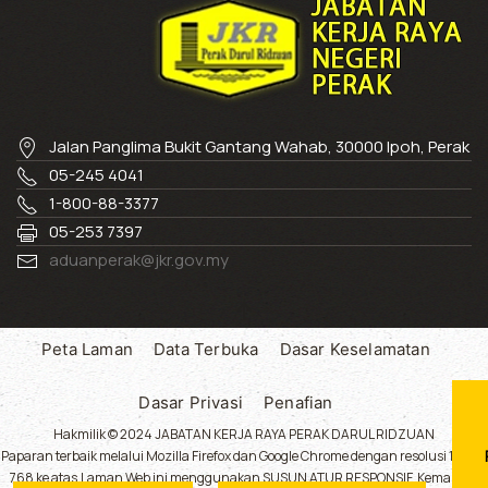
Jalan Panglima Bukit Gantang Wahab, 30000 Ipoh, Perak
05-245 4041
1-800-88-3377
05-253 7397
aduanperak@jkr.gov.my
Peta Laman
Data Terbuka
Dasar Keselamatan
Dasar Privasi
Penafian
Hakmilik © 2024 JABATAN KERJA RAYA PERAK DARUL RIDZUAN
Paparan terbaik melalui Mozilla Firefox dan Google Chrome dengan resolusi 1024 x
768 ke atas.Laman Web ini menggunakan SUSUN ATUR RESPONSIF. Kemaskini