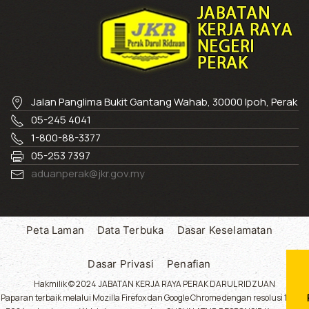
Jalan Panglima Bukit Gantang Wahab, 30000 Ipoh, Perak
05-245 4041
1-800-88-3377
05-253 7397
aduanperak@jkr.gov.my
Peta Laman
Data Terbuka
Dasar Keselamatan
Dasar Privasi
Penafian
Hakmilik © 2024 JABATAN KERJA RAYA PERAK DARUL RIDZUAN
Paparan terbaik melalui Mozilla Firefox dan Google Chrome dengan resolusi 1024 x