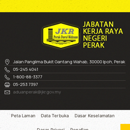
Jalan Panglima Bukit Gantang Wahab, 30000 Ipoh, Perak
05-245 4041
1-800-88-3377
05-253 7397
aduanperak@jkr.gov.my
Peta Laman
Data Terbuka
Dasar Keselamatan
Dasar Privasi
Penafian