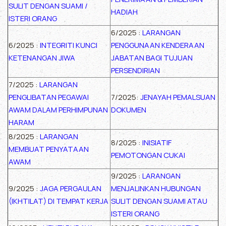
SULIT DENGAN SUAMI /
HADIAH
ISTERI ORANG
6/2025 :
LARANGAN
6/2025 :
INTEGRITI KUNCI
PENGGUNAAN KENDERAAN
KETENANGAN JIWA
JABATAN BAGI TUJUAN
PERSENDIRIAN
7/2025 :
LARANGAN
PENGLIBATAN PEGAWAI
7/2025:
JENAYAH PEMALSUAN
AWAM DALAM PERHIMPUNAN
DOKUMEN
HARAM
8/2025 :
LARANGAN
8/2025 :
INISIATIF
MEMBUAT PENYATAAN
PEMOTONGAN CUKAI
AWAM
9/2025 :
LARANGAN
9/2025 :
JAGA PERGAULAN
MENJALINKAN HUBUNGAN
(IKHTILAT) DI TEMPAT KERJA
SULIT DENGAN SUAMI ATAU
ISTERI ORANG