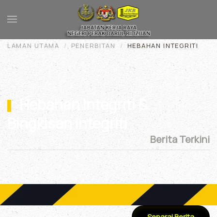
Skip to main content
LAMAN UTAMA
PENERBITAN
HEBAHAN INTEGRITI
Hebahan Integriti &
Bingkisan Integriti
Berita Terkini
Senarai Berita