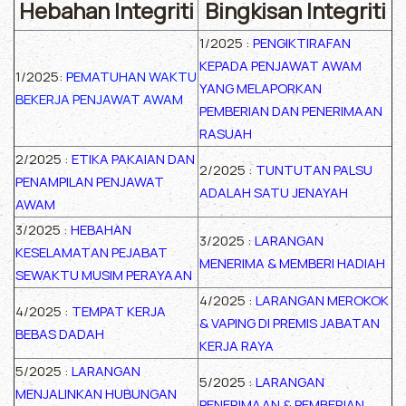
Hebahan Integriti
Bingkisan Integriti
1/2025 :
PENGIKTIRAFAN
KEPADA PENJAWAT AWAM
1/2025:
PEMATUHAN WAKTU
YANG MELAPORKAN
BEKERJA PENJAWAT AWAM
PEMBERIAN DAN PENERIMAAN
RASUAH
2/2025 :
ETIKA PAKAIAN DAN
2/2025 :
TUNTUTAN PALSU
PENAMPILAN PENJAWAT
ADALAH SATU JENAYAH
AWAM
3/2025 :
HEBAHAN
3/2025 :
LARANGAN
KESELAMATAN PEJABAT
MENERIMA & MEMBERI HADIAH
SEWAKTU MUSIM PERAYAAN
4/2025 :
LARANGAN MEROKOK
4/2025 :
TEMPAT KERJA
& VAPING DI PREMIS JABATAN
BEBAS DADAH
KERJA RAYA
5/2025 :
LARANGAN
5/2025 :
LARANGAN
MENJALINKAN HUBUNGAN
PENERIMAAN & PEMBERIAN