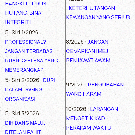
BANGKIT : URUS
:
KETERHUTANGAN
HUTANG, BINA
KEWANGAN YANG SERIUS
INTEGRITI
5- Siri 1/2026 :
8/2026 :
JANGAN
PROFESSIONAL?
CEMARKAN IMEJ
JANGAN TERBABAS -
PENJAWAT AWAM
RUANG SELESA YANG
MEMERANGKAP
5- Siri 2/2026 :
DURI
9/2026 :
PENGUBAHAN
DALAM DAGING
WANG HARAM
ORGANISASI
10/2026 :
LARANGAN
5- Siri 3/2026 :
MENGETIK KAD
DIHIDANG MALU,
PERAKAM WAKTU
DITELAN PAHIT