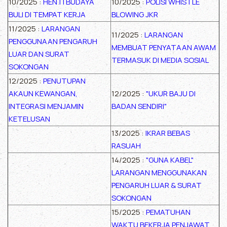
10/2025 :
HENTI BUDAYA
10/2025 :
POLISI WHISTLE
BULI DI TEMPAT KERJA
BLOWING JKR
11/2025 :
LARANGAN
11/2025 :
LARANGAN
PENGGUNAAN PENGARUH
MEMBUAT PENYATAAN AWAM
LUAR DAN SURAT
TERMASUK DI MEDIA SOSIAL
SOKONGAN
12/2025 :
PENUTUPAN
AKAUN KEWANGAN,
12/2025 :
"UKUR BAJU DI
INTEGRASI MENJAMIN
BADAN SENDIRI"
KETELUSAN
13/2025 :
IKRAR BEBAS
RASUAH
14/2025 :
"GUNA KABEL"
LARANGAN MENGGUNAKAN
PENGARUH LUAR & SURAT
SOKONGAN
15/2025 :
PEMATUHAN
WAKTU BEKERJA PENJAWAT