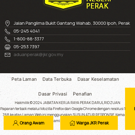
Jalan Panglima Bukit Gantang Wahab, 30000 Ipoh, Perak
05-245 4041
1-800-88-3377
05-253 7397
aduanperak@jkr.gov.my
Peta Laman
Data Terbuka
Dasar Keselamatan
Dasar Privasi
Penafian
Hakmilik © 2024 JABATAN KERJA RAYA PERAK DARUL RIDZUAN
Paparan terbaik melalui Mozilla Firefox dan Google Chrome dengan resolusi 1024 x
768 ke atas.Laman Web ini menggunakan SUSUN ATUR RESPONSIF. Kemaskini
Terakhir : Khamis 06 Ogos 2026, 12:47:54.
Orang Awam
Warga JKR Perak