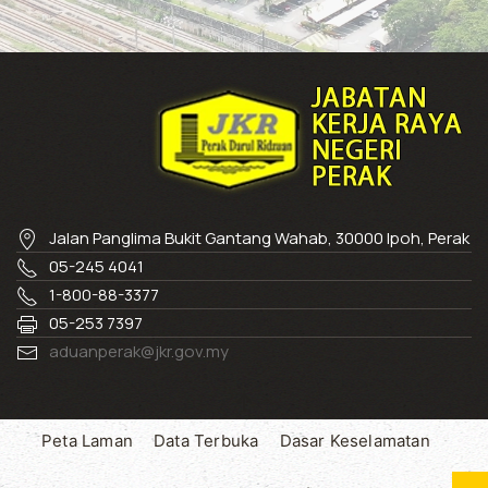
Jalan Panglima Bukit Gantang Wahab, 30000 Ipoh, Perak
05-245 4041
1-800-88-3377
05-253 7397
aduanperak@jkr.gov.my
Peta Laman
Data Terbuka
Dasar Keselamatan