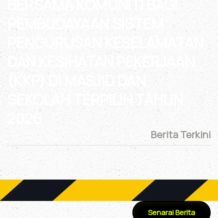
BERSAMA KOMUNITI BAGI
PEMBUDAYAAN SISTEM
PENGURUSAN KESELAMATAN
DAN KESIHATAN PEKERJAAN
(KKP) DI MASJID DAN
SEKOLAH TERPILIH TAHUN
2026
Berita Terkini
Senarai Berita