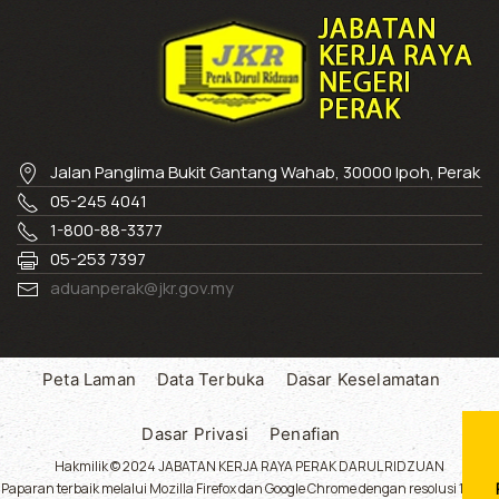
Jalan Panglima Bukit Gantang Wahab, 30000 Ipoh, Perak
05-245 4041
1-800-88-3377
05-253 7397
aduanperak@jkr.gov.my
Peta Laman
Data Terbuka
Dasar Keselamatan
Dasar Privasi
Penafian
Hakmilik © 2024 JABATAN KERJA RAYA PERAK DARUL RIDZUAN
Paparan terbaik melalui Mozilla Firefox dan Google Chrome dengan resolusi 1024 x