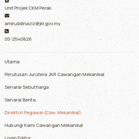
Unit Projek CKM Perak
E-mel:
amiruddinaziz@jkr.gov.my
Telefon:
05-2540826
Utama
Perutusan Jurutera JKR Cawangan Mekanikal
Senarai Sebutharga
Senarai Berita
Direktori Pegawai (Caw. Mekanikal)
Hubungi Kami Cawangan Mekanikal
Login Editor