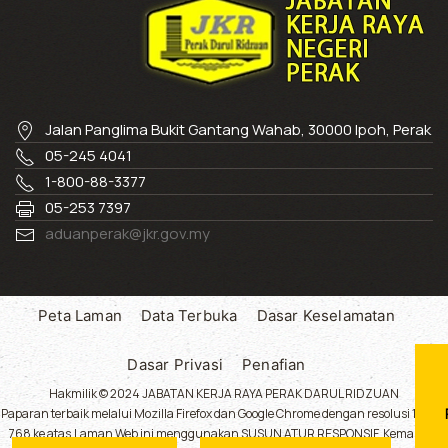
Jalan Panglima Bukit Gantang Wahab, 30000 Ipoh, Perak
05-245 4041
1-800-88-3377
05-253 7397
aduanperak@jkr.gov.my
Peta Laman
Data Terbuka
Dasar Keselamatan
Dasar Privasi
Penafian
Hakmilik © 2024 JABATAN KERJA RAYA PERAK DARUL RIDZUAN
Paparan terbaik melalui Mozilla Firefox dan Google Chrome dengan resolusi 1024 x
768 ke atas.Laman Web ini menggunakan SUSUN ATUR RESPONSIF. Kemaskini