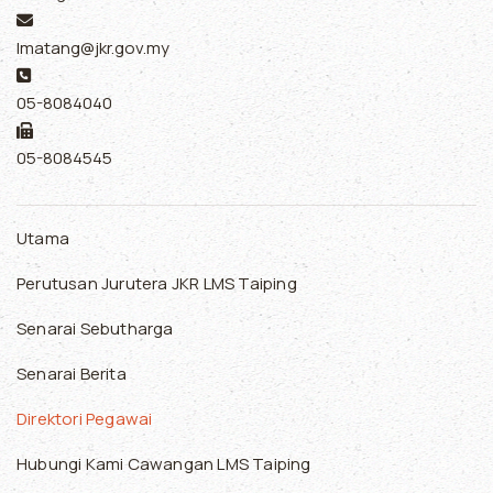
E-mel:
lmatang@jkr.gov.my
Telefon:
05-8084040
Faks:
05-8084545
Utama
Perutusan Jurutera JKR LMS Taiping
Senarai Sebutharga
Senarai Berita
Direktori Pegawai
Hubungi Kami Cawangan LMS Taiping