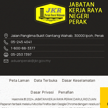
Jalan Panglima Bukit Gantang Wahab, 30000 Ipoh, Perak
05-245 4041
1-800-88-3377
05-253 7397
aduanperak@jkr.gov.my
Peta Laman
Data Terbuka
Dasar Keselamatan
Dasar Privasi
Penafian
Hakmilik © 2024 JABATAN KERJA RAYA PERAK DARUL RIDZUAN
Paparan terbaik melalui Mozilla Firefox dan Google Chrome dengan resolusi 1024 x