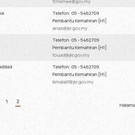
fchemee@gov.my
sa
Telefon: 05 - 5462709
Pembantu Kemahiran [H1]
anas@jkr.gov.my
Telefon: 05 - 5462709
Pembantu Kemahiran [H1]
fouad@jkr.gov.my
haddad
Telefon: 05 - 5462709
Pembantu Kemahiran [H1]
ikmalalif@jkr.gov.my
1
2
Halaman