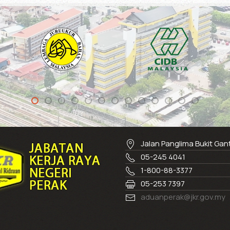
Jalan Panglima Bukit Ga
05-245 4041
1-800-88-3377
05-253 7397
aduanperak@jkr.gov.my