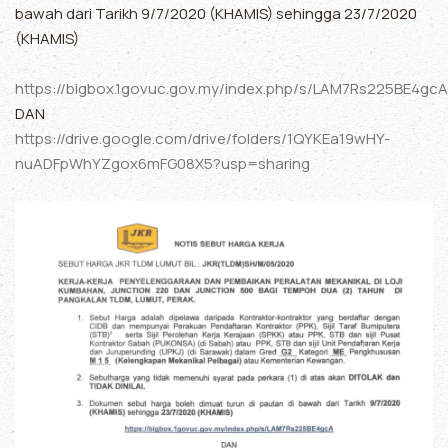
bawah dari Tarikh 9/7/2020 (KHAMIS) sehingga 23/7/2020
(KHAMIS)
https://bigbox.1govuc.gov.my/index.php/s/LAM7Rs225BE4gcA
DAN
https://drive.google.com/drive/folders/1QYKEa19wHY-
nuADFpWhYZgox6mFG08X5?usp=sharing