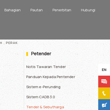
Bahagian
Pautan
Penerbitan
Hubungi
H , PERAK
Petender
Notis Tawaran Tender
Panduan Kepada Pentender
Sistem e-Perunding
Sistem CADB 3.0
Tender & Sebutharga