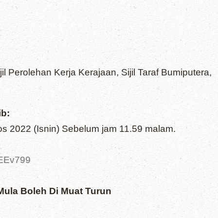
il Perolehan Kerja Kerajaan, Sijil Taraf Bumiputera,
ib:
s 2022 (Isnin) Sebelum jam 11.59 malam.
tEEv799
ula Boleh Di Muat Turun