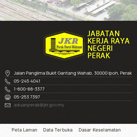
Jalan Panglima Bukit Gantang Wahab, 30000 Ipoh, Perak
05-245 4041
1-800-88-3377
05-253 7397
aduanperak@jkr.gov.my
Peta Laman
Data Terbuka
Dasar Keselamatan