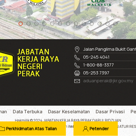
Jalan Panglima Bukit Ga
05-245 4041
1-800-88-3377
05-253 7397
aduanperak@jkr.gov.my
man
Data Terbuka
Dasar Keselamatan
Dasar Privasi
Pe
Hakmilik © 2024 JABATAN KERJA RAYA PERAK DARUL RIDZUAN
 dengan resolusi 1024 x 768 ke atas.Laman Web ini menggunakan SUSUN ATUR RESP
Perkhidmatan Atas Talian
Petender