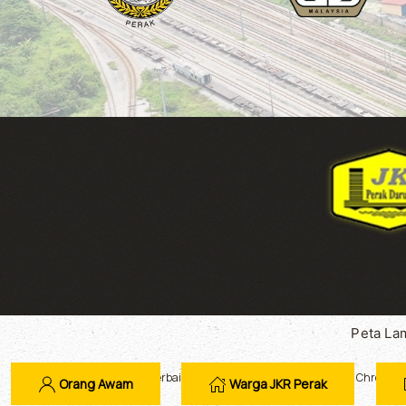
Peta La
Paparan terbaik melalui Mozilla Firefox dan Google Chrome
Orang Awam
Warga JKR Perak