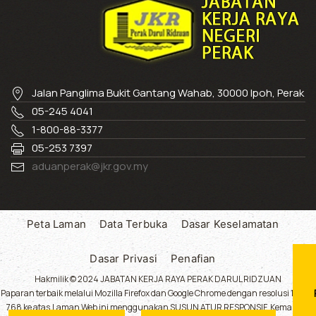
Jalan Panglima Bukit Gantang Wahab, 30000 Ipoh, Perak
05-245 4041
1-800-88-3377
05-253 7397
aduanperak@jkr.gov.my
Peta Laman
Data Terbuka
Dasar Keselamatan
Dasar Privasi
Penafian
Hakmilik © 2024 JABATAN KERJA RAYA PERAK DARUL RIDZUAN
Paparan terbaik melalui Mozilla Firefox dan Google Chrome dengan resolusi 1024 x
768 ke atas.Laman Web ini menggunakan SUSUN ATUR RESPONSIF. Kemaskini