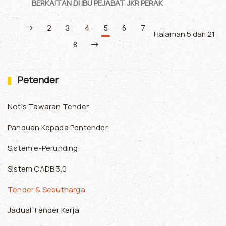
BERKAITAN DI IBU PEJABAT JKR PERAK
2
3
4
5
6
7
Halaman 5 dari 21
8
Petender
Notis Tawaran Tender
Panduan Kepada Pentender
Sistem e-Perunding
Sistem CADB 3.0
Tender & Sebutharga
Jadual Tender Kerja