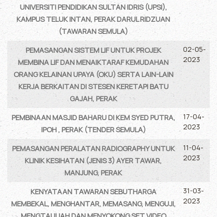
UNIVERSITI PENDIDIKAN SULTAN IDRIS (UPSI),
KAMPUS TELUK INTAN, PERAK DARUL RIDZUAN
(TAWARAN SEMULA)
02-05-
PEMASANGAN SISTEM LIF UNTUK PROJEK
2023
MEMBINA LIF DAN MENAIKTARAF KEMUDAHAN
ORANG KELAINAN UPAYA (OKU) SERTA LAIN-LAIN
KERJA BERKAITAN DI STESEN KERETAPI BATU
GAJAH, PERAK
17-04-
PEMBINAAN MASJID BAHARU DI KEM SYED PUTRA,
2023
IPOH , PERAK (TENDER SEMULA)
11-04-
PEMASANGAN PERALATAN RADIOGRAPHY UNTUK
2023
KLINIK KESIHATAN (JENIS 3) AYER TAWAR,
MANJUNG, PERAK
31-03-
KENYATAAN TAWARAN SEBUTHARGA
2023
MEMBEKAL, MENGHANTAR, MEMASANG, MENGUJI,
MENGTAULIAH DAN MENYOKONG SET VIDEO