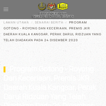
Skip to main content
LAMAN UTAMA
SENARAI BERITA
PROGRAM
GOTONG - ROYONG DAN KECERIAAN, PREMIS JKR
DAERAH KUALA KANGSAR, PERAK DARUL RIDZUAN YANG
TELAH DIADAKAN PADA 24 DISEMBER 2020
Program Gotong - Royong
Dan Keceriaan, Premis JKR
Daerah Kuala Kangsar, Perak
Darul Ridzuan Yang Telah
Diadakan Pada 24 Disember