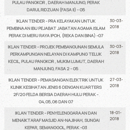
PULAU PANGKOR , DAERAH MANJUNG, PERAK
DARUL RIDZUAN (FASA II) - G5
30-03-
IKLAN TENDER - PRA KELAYAKAN UNTUK
2018
PEMBINAAN IBU PEJABAT JABATAN AGAMA ISLAM
PERAK DI MERU RAYA IPOH, (REKA DAN BINA) -G7
30-03-
IKLAN TENDER - PROJEK PEMBANGUNAN SEMULA
2018
PERKAMPUNGAN NELAYAN DI KAMPUNG TELUK
KECIL, PULAU PANGKOR , MUKIM LUMUT, DAERAH
MANJUNG, FASA 2 - G5
27-03-
IKLAN TENDER - PEMASANGAN ELEKTRIK UNTUK
2018
KLINIK KESIHATAN JENIS 6 DENGAN KUARTERS
2F/2G FELDA BERSIA DAERAH HULU PERAK -
G4,G5,G6 DAN G7
18-01-
IKLAN TENDER - PENYELENGGARAAN DAN
2018
MENAIKTARAF MASJID AN-NAJIHAH, SUNGAI
KEPAR, SEMANGGOL, PERAK -G3