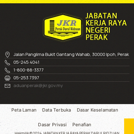
Jalan Panglima Bukit Gantang Wahab, 30000 Ipoh, Perak
05-245 4041
1-800-88-3377
05-253 7397
aduanperak@jkr.gov.my
Peta Laman
Data Terbuka
Dasar Keselamatan
Dasar Privasi
Penafian
Hakmilik © 2024 JABATAN KERJA RAYA PERAK DARUL RIDZUAN