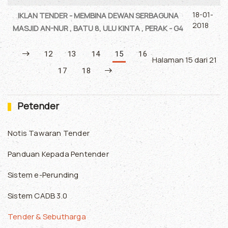
18-01-
IKLAN TENDER - MEMBINA DEWAN SERBAGUNA
2018
MASJID AN-NUR , BATU 8, ULU KINTA , PERAK - G4
12
13
14
15
16
Halaman 15 dari 21
17
18
Petender
Notis Tawaran Tender
Panduan Kepada Pentender
Sistem e-Perunding
Sistem CADB 3.0
Tender & Sebutharga