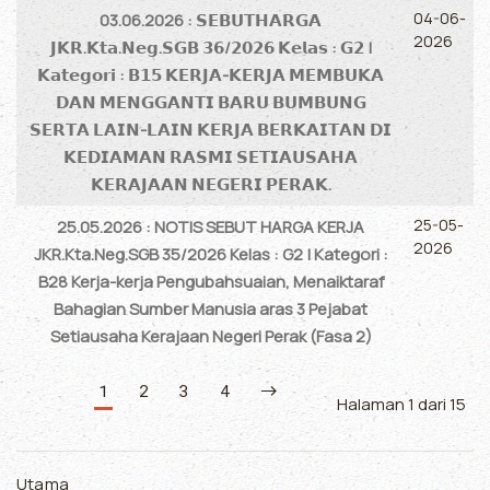
04-06-
03.06.2026 : 𝗦𝗘𝗕𝗨𝗧𝗛𝗔𝗥𝗚𝗔
2026
𝗝𝗞𝗥.𝗞𝘁𝗮.𝗡𝗲𝗴.𝗦𝗚𝗕 𝟯𝟲/𝟮𝟬𝟮𝟲 𝗞𝗲𝗹𝗮𝘀 : 𝗚𝟮 |
𝗞𝗮𝘁𝗲𝗴𝗼𝗿𝗶 : 𝗕𝟭𝟱 𝗞𝗘𝗥𝗝𝗔-𝗞𝗘𝗥𝗝𝗔 𝗠𝗘𝗠𝗕𝗨𝗞𝗔
𝗗𝗔𝗡 𝗠𝗘𝗡𝗚𝗚𝗔𝗡𝗧𝗜 𝗕𝗔𝗥𝗨 𝗕𝗨𝗠𝗕𝗨𝗡𝗚
𝗦𝗘𝗥𝗧𝗔 𝗟𝗔𝗜𝗡-𝗟𝗔𝗜𝗡 𝗞𝗘𝗥𝗝𝗔 𝗕𝗘𝗥𝗞𝗔𝗜𝗧𝗔𝗡 𝗗𝗜
𝗞𝗘𝗗𝗜𝗔𝗠𝗔𝗡 𝗥𝗔𝗦𝗠𝗜 𝗦𝗘𝗧𝗜𝗔𝗨𝗦𝗔𝗛𝗔
𝗞𝗘𝗥𝗔𝗝𝗔𝗔𝗡 𝗡𝗘𝗚𝗘𝗥𝗜 𝗣𝗘𝗥𝗔𝗞.
25-05-
25.05.2026 : NOTIS SEBUT HARGA KERJA
2026
JKR.Kta.Neg.SGB 35/2026 Kelas : G2 | Kategori :
B28 Kerja-kerja Pengubahsuaian, Menaiktaraf
Bahagian Sumber Manusia aras 3 Pejabat
Setiausaha Kerajaan Negeri Perak (Fasa 2)
1
2
3
4
Halaman 1 dari 15
Utama