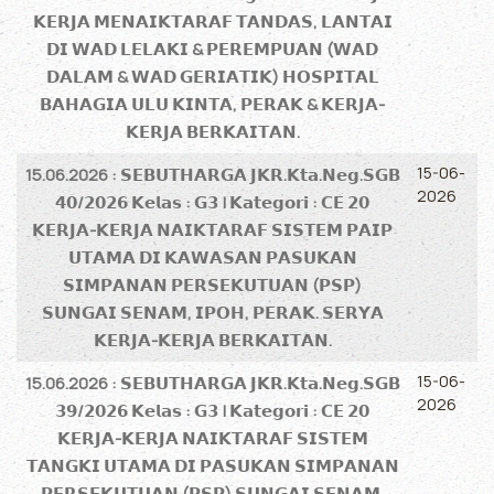
𝗞𝗘𝗥𝗝𝗔 𝗠𝗘𝗡𝗔𝗜𝗞𝗧𝗔𝗥𝗔𝗙 𝗧𝗔𝗡𝗗𝗔𝗦, 𝗟𝗔𝗡𝗧𝗔𝗜
𝗗𝗜 𝗪𝗔𝗗 𝗟𝗘𝗟𝗔𝗞𝗜 & 𝗣𝗘𝗥𝗘𝗠𝗣𝗨𝗔𝗡 (𝗪𝗔𝗗
𝗗𝗔𝗟𝗔𝗠 & 𝗪𝗔𝗗 𝗚𝗘𝗥𝗜𝗔𝗧𝗜𝗞) 𝗛𝗢𝗦𝗣𝗜𝗧𝗔𝗟
𝗕𝗔𝗛𝗔𝗚𝗜𝗔 𝗨𝗟𝗨 𝗞𝗜𝗡𝗧𝗔, 𝗣𝗘𝗥𝗔𝗞 & 𝗞𝗘𝗥𝗝𝗔-
𝗞𝗘𝗥𝗝𝗔 𝗕𝗘𝗥𝗞𝗔𝗜𝗧𝗔𝗡.
15-06-
15.06.2026 : 𝗦𝗘𝗕𝗨𝗧𝗛𝗔𝗥𝗚𝗔 𝗝𝗞𝗥.𝗞𝘁𝗮.𝗡𝗲𝗴.𝗦𝗚𝗕
2026
𝟰𝟬/𝟮𝟬𝟮𝟲 𝗞𝗲𝗹𝗮𝘀 : 𝗚𝟯 | 𝗞𝗮𝘁𝗲𝗴𝗼𝗿𝗶 : 𝗖𝗘 𝟮𝟬
𝗞𝗘𝗥𝗝𝗔-𝗞𝗘𝗥𝗝𝗔 𝗡𝗔𝗜𝗞𝗧𝗔𝗥𝗔𝗙 𝗦𝗜𝗦𝗧𝗘𝗠 𝗣𝗔𝗜𝗣
𝗨𝗧𝗔𝗠𝗔 𝗗𝗜 𝗞𝗔𝗪𝗔𝗦𝗔𝗡 𝗣𝗔𝗦𝗨𝗞𝗔𝗡
𝗦𝗜𝗠𝗣𝗔𝗡𝗔𝗡 𝗣𝗘𝗥𝗦𝗘𝗞𝗨𝗧𝗨𝗔𝗡 (𝗣𝗦𝗣)
𝗦𝗨𝗡𝗚𝗔𝗜 𝗦𝗘𝗡𝗔𝗠, 𝗜𝗣𝗢𝗛, 𝗣𝗘𝗥𝗔𝗞. 𝗦𝗘𝗥𝗬𝗔
𝗞𝗘𝗥𝗝𝗔-𝗞𝗘𝗥𝗝𝗔 𝗕𝗘𝗥𝗞𝗔𝗜𝗧𝗔𝗡.
15-06-
15.06.2026 : 𝗦𝗘𝗕𝗨𝗧𝗛𝗔𝗥𝗚𝗔 𝗝𝗞𝗥.𝗞𝘁𝗮.𝗡𝗲𝗴.𝗦𝗚𝗕
2026
𝟯𝟵/𝟮𝟬𝟮𝟲 𝗞𝗲𝗹𝗮𝘀 : 𝗚𝟯 | 𝗞𝗮𝘁𝗲𝗴𝗼𝗿𝗶 : 𝗖𝗘 𝟮𝟬
𝗞𝗘𝗥𝗝𝗔-𝗞𝗘𝗥𝗝𝗔 𝗡𝗔𝗜𝗞𝗧𝗔𝗥𝗔𝗙 𝗦𝗜𝗦𝗧𝗘𝗠
𝗧𝗔𝗡𝗚𝗞𝗜 𝗨𝗧𝗔𝗠𝗔 𝗗𝗜 𝗣𝗔𝗦𝗨𝗞𝗔𝗡 𝗦𝗜𝗠𝗣𝗔𝗡𝗔𝗡
𝗣𝗘𝗥𝗦𝗘𝗞𝗨𝗧𝗨𝗔𝗡 (𝗣𝗦𝗣) 𝗦𝗨𝗡𝗚𝗔𝗜 𝗦𝗘𝗡𝗔𝗠,