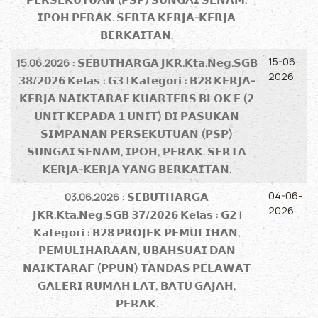
𝗜𝗣𝗢𝗛 𝗣𝗘𝗥𝗔𝗞. 𝗦𝗘𝗥𝗧𝗔 𝗞𝗘𝗥𝗝𝗔-𝗞𝗘𝗥𝗝𝗔
𝗕𝗘𝗥𝗞𝗔𝗜𝗧𝗔𝗡.
15-06-
15.06.2026 : 𝗦𝗘𝗕𝗨𝗧𝗛𝗔𝗥𝗚𝗔 𝗝𝗞𝗥.𝗞𝘁𝗮.𝗡𝗲𝗴.𝗦𝗚𝗕
2026
𝟯𝟴/𝟮𝟬𝟮𝟲 𝗞𝗲𝗹𝗮𝘀 : 𝗚𝟯 | 𝗞𝗮𝘁𝗲𝗴𝗼𝗿𝗶 : 𝗕𝟮𝟴 𝗞𝗘𝗥𝗝𝗔-
𝗞𝗘𝗥𝗝𝗔 𝗡𝗔𝗜𝗞𝗧𝗔𝗥𝗔𝗙 𝗞𝗨𝗔𝗥𝗧𝗘𝗥𝗦 𝗕𝗟𝗢𝗞 𝗙 (𝟮
𝗨𝗡𝗜𝗧 𝗞𝗘𝗣𝗔𝗗𝗔 𝟭 𝗨𝗡𝗜𝗧) 𝗗𝗜 𝗣𝗔𝗦𝗨𝗞𝗔𝗡
𝗦𝗜𝗠𝗣𝗔𝗡𝗔𝗡 𝗣𝗘𝗥𝗦𝗘𝗞𝗨𝗧𝗨𝗔𝗡 (𝗣𝗦𝗣)
𝗦𝗨𝗡𝗚𝗔𝗜 𝗦𝗘𝗡𝗔𝗠, 𝗜𝗣𝗢𝗛, 𝗣𝗘𝗥𝗔𝗞. 𝗦𝗘𝗥𝗧𝗔
𝗞𝗘𝗥𝗝𝗔-𝗞𝗘𝗥𝗝𝗔 𝗬𝗔𝗡𝗚 𝗕𝗘𝗥𝗞𝗔𝗜𝗧𝗔𝗡.
04-06-
03.06.2026 : 𝗦𝗘𝗕𝗨𝗧𝗛𝗔𝗥𝗚𝗔
2026
𝗝𝗞𝗥.𝗞𝘁𝗮.𝗡𝗲𝗴.𝗦𝗚𝗕 𝟯𝟳/𝟮𝟬𝟮𝟲 𝗞𝗲𝗹𝗮𝘀 : 𝗚𝟮 |
𝗞𝗮𝘁𝗲𝗴𝗼𝗿𝗶 : 𝗕𝟮𝟴 𝗣𝗥𝗢𝗝𝗘𝗞 𝗣𝗘𝗠𝗨𝗟𝗜𝗛𝗔𝗡,
𝗣𝗘𝗠𝗨𝗟𝗜𝗛𝗔𝗥𝗔𝗔𝗡, 𝗨𝗕𝗔𝗛𝗦𝗨𝗔𝗜 𝗗𝗔𝗡
𝗡𝗔𝗜𝗞𝗧𝗔𝗥𝗔𝗙 (𝗣𝗣𝗨𝗡) 𝗧𝗔𝗡𝗗𝗔𝗦 𝗣𝗘𝗟𝗔𝗪𝗔𝗧
𝗚𝗔𝗟𝗘𝗥𝗜 𝗥𝗨𝗠𝗔𝗛 𝗟𝗔𝗧, 𝗕𝗔𝗧𝗨 𝗚𝗔𝗝𝗔𝗛,
𝗣𝗘𝗥𝗔𝗞.