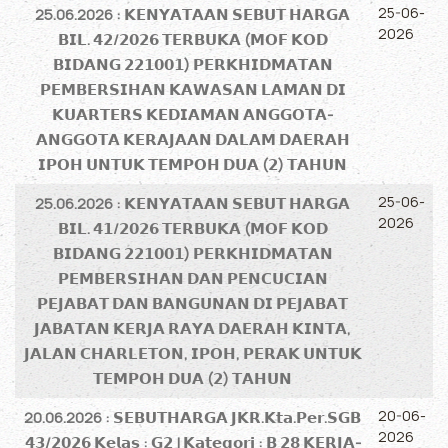
25-06-
25.06.2026 : 𝗞𝗘𝗡𝗬𝗔𝗧𝗔𝗔𝗡 𝗦𝗘𝗕𝗨𝗧 𝗛𝗔𝗥𝗚𝗔
2026
𝗕𝗜𝗟. 𝟰𝟮/𝟮𝟬𝟮𝟲 𝗧𝗘𝗥𝗕𝗨𝗞𝗔 (𝗠𝗢𝗙 𝗞𝗢𝗗
𝗕𝗜𝗗𝗔𝗡𝗚 𝟮𝟮𝟭𝟬𝟬𝟭) 𝗣𝗘𝗥𝗞𝗛𝗜𝗗𝗠𝗔𝗧𝗔𝗡
𝗣𝗘𝗠𝗕𝗘𝗥𝗦𝗜𝗛𝗔𝗡 𝗞𝗔𝗪𝗔𝗦𝗔𝗡 𝗟𝗔𝗠𝗔𝗡 𝗗𝗜
𝗞𝗨𝗔𝗥𝗧𝗘𝗥𝗦 𝗞𝗘𝗗𝗜𝗔𝗠𝗔𝗡 𝗔𝗡𝗚𝗚𝗢𝗧𝗔-
𝗔𝗡𝗚𝗚𝗢𝗧𝗔 𝗞𝗘𝗥𝗔𝗝𝗔𝗔𝗡 𝗗𝗔𝗟𝗔𝗠 𝗗𝗔𝗘𝗥𝗔𝗛
𝗜𝗣𝗢𝗛 𝗨𝗡𝗧𝗨𝗞 𝗧𝗘𝗠𝗣𝗢𝗛 𝗗𝗨𝗔 (𝟮) 𝗧𝗔𝗛𝗨𝗡
25-06-
25.06.2026 : 𝗞𝗘𝗡𝗬𝗔𝗧𝗔𝗔𝗡 𝗦𝗘𝗕𝗨𝗧 𝗛𝗔𝗥𝗚𝗔
2026
𝗕𝗜𝗟. 𝟰𝟭/𝟮𝟬𝟮𝟲 𝗧𝗘𝗥𝗕𝗨𝗞𝗔 (𝗠𝗢𝗙 𝗞𝗢𝗗
𝗕𝗜𝗗𝗔𝗡𝗚 𝟮𝟮𝟭𝟬𝟬𝟭) 𝗣𝗘𝗥𝗞𝗛𝗜𝗗𝗠𝗔𝗧𝗔𝗡
𝗣𝗘𝗠𝗕𝗘𝗥𝗦𝗜𝗛𝗔𝗡 𝗗𝗔𝗡 𝗣𝗘𝗡𝗖𝗨𝗖𝗜𝗔𝗡
𝗣𝗘𝗝𝗔𝗕𝗔𝗧 𝗗𝗔𝗡 𝗕𝗔𝗡𝗚𝗨𝗡𝗔𝗡 𝗗𝗜 𝗣𝗘𝗝𝗔𝗕𝗔𝗧
𝗝𝗔𝗕𝗔𝗧𝗔𝗡 𝗞𝗘𝗥𝗝𝗔 𝗥𝗔𝗬𝗔 𝗗𝗔𝗘𝗥𝗔𝗛 𝗞𝗜𝗡𝗧𝗔,
𝗝𝗔𝗟𝗔𝗡 𝗖𝗛𝗔𝗥𝗟𝗘𝗧𝗢𝗡, 𝗜𝗣𝗢𝗛, 𝗣𝗘𝗥𝗔𝗞 𝗨𝗡𝗧𝗨𝗞
𝗧𝗘𝗠𝗣𝗢𝗛 𝗗𝗨𝗔 (𝟮) 𝗧𝗔𝗛𝗨𝗡
20-06-
20.06.2026 : 𝗦𝗘𝗕𝗨𝗧𝗛𝗔𝗥𝗚𝗔 𝗝𝗞𝗥.𝗞𝘁𝗮.𝗣𝗲𝗿.𝗦𝗚𝗕
2026
𝟰𝟯/𝟮𝟬𝟮𝟲 𝗞𝗲𝗹𝗮𝘀 : 𝗚𝟮 | 𝗞𝗮𝘁𝗲𝗴𝗼𝗿𝗶 : 𝗕 𝟮𝟴 𝗞𝗘𝗥𝗝𝗔-