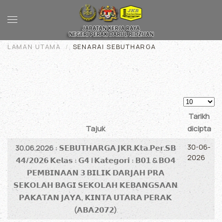
Skip to main content
LAMAN UTAMA
SENARAI SEBUTHARGA
Papar #
Tarikh
Tajuk
dicipta
Articles
30-06-
30.06.2026 : 𝗦𝗘𝗕𝗨𝗧𝗛𝗔𝗥𝗚𝗔 𝗝𝗞𝗥.𝗞𝘁𝗮.𝗣𝗲𝗿.𝗦𝗕
2026
𝟰𝟰/𝟮𝟬𝟮𝟲 𝗞𝗲𝗹𝗮𝘀 : 𝗚𝟰 | 𝗞𝗮𝘁𝗲𝗴𝗼𝗿𝗶 : 𝗕𝟬𝟭 & 𝗕𝗢𝟰
𝗣𝗘𝗠𝗕𝗜𝗡𝗔𝗔𝗡 𝟯 𝗕𝗜𝗟𝗜𝗞 𝗗𝗔𝗥𝗝𝗔𝗛 𝗣𝗥𝗔
𝗦𝗘𝗞𝗢𝗟𝗔𝗛 𝗕𝗔𝗚𝗜 𝗦𝗘𝗞𝗢𝗟𝗔𝗛 𝗞𝗘𝗕𝗔𝗡𝗚𝗦𝗔𝗔𝗡
𝗣𝗔𝗞𝗔𝗧𝗔𝗡 𝗝𝗔𝗬𝗔, 𝗞𝗜𝗡𝗧𝗔 𝗨𝗧𝗔𝗥𝗔 𝗣𝗘𝗥𝗔𝗞
(𝗔𝗕𝗔𝟮𝟬𝟳𝟮)