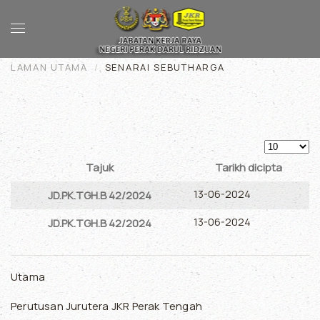
Skip to main content
LAMAN UTAMA
SENARAI SEBUTHARGA
Papar #
Tajuk
Tarikh dicipta
Articles
13-06-2024
JD.PK.TGH.B 42/2024
13-06-2024
JD.PK.TGH.B 42/2024
Utama
Perutusan Jurutera JKR Perak Tengah